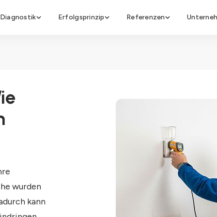
Diagnostik
Erfolgsprinzip
Referenzen
Unterne
ie
n
hre
che wurden
adurch kann
indringen.