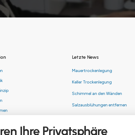
ion
Letzte News
en
Mauertrockenlegung
ik
Keller Trockenlegung
inzip
Schimmel an den Wänden
en
Salzausblühungen entfernen
hmen
ren Ihre Privatsphäre
um