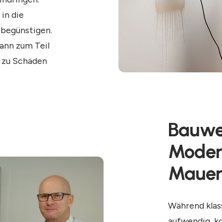
in die
 begünstigen.
dann zum Teil
g zu Schäden
Bauwe
Modern
Mauer
Während klas
aufwendig, ko