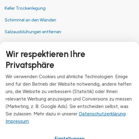
Keller Trockenlegung
Schimmel an den Wänden
Salzausblühungen entfernen
Kontakt
Wir respektieren Ihre
Anschrift
Privatsphäre
Dresdner Straße 24, 09577 Niederwiesa
Wir verwenden Cookies und ähnliche Technologien. Einige
Telefon
sind für den Betrieb der Website notwendig, andere helfen
+49 (0)3726 - 720 560
uns, die Website zu verbessern (Statistik) oder Ihnen
E-Mail
relevante Werbung anzuzeigen und Conversions zu messen
info@drymat.de
(Marketing, z. B. Google Ads). Sie entscheiden selbst, was
Sie zulassen. Mehr dazu in unserer
Datenschutzerklärung
·
Öffnungszeiten
Impressum
.
Mo-Fr: 08:00 - 15:00 Uhr
Einstellungen