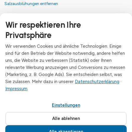
Salzausblühungen entfernen
Kontakt
Wir respektieren Ihre
Anschrift
Privatsphäre
Dresdner Straße 24, 09577 Niederwiesa
Wir verwenden Cookies und ähnliche Technologien. Einige
Telefon
sind für den Betrieb der Website notwendig, andere helfen
+49 (0)3726 - 720 560
uns, die Website zu verbessern (Statistik) oder Ihnen
E-Mail
relevante Werbung anzuzeigen und Conversions zu messen
info@drymat.de
(Marketing, z. B. Google Ads). Sie entscheiden selbst, was
Sie zulassen. Mehr dazu in unserer
Datenschutzerklärung
·
Öffnungszeiten
Impressum
.
Mo-Fr: 08:00 - 15:00 Uhr
Einstellungen
© 2026 Drymat Systeme GmbH
.
Cookie-Einstellungen
Alle ablehnen
Alle akzeptieren