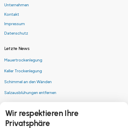
Unternehmen
Kontakt
Impressum
Datenschutz
Letzte News
Mauertrockenlegung
Keller Trockenlegung
Schimmel an den Wänden
Salzausblühungen entfernen
Kontakt
Wir respektieren Ihre
Anschrift
Privatsphäre
Dresdner Straße 24, 09577 Niederwiesa