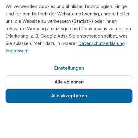
Wir verwenden Cookies und ähnliche Technologien. Einige
Telefon
sind für den Betrieb der Website notwendig, andere helfen
+49 (0)3726 - 720 560
uns, die Website zu verbessern (Statistik) oder Ihnen
E-Mail
relevante Werbung anzuzeigen und Conversions zu messen
info@drymat.de
(Marketing, z. B. Google Ads). Sie entscheiden selbst, was
Sie zulassen. Mehr dazu in unserer
Datenschutzerklärung
·
Öffnungszeiten
Impressum
.
Mo-Fr: 08:00 - 15:00 Uhr
Einstellungen
© 2026 Drymat Systeme GmbH
.
Cookie-Einstellungen
Alle ablehnen
Alle akzeptieren
Jetzt anrufen · 03726 720560