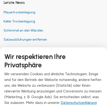
Letzte News
Mauertrockenlegung
Keller Trockenlegung
Schimmel an den Wänden
Salzausblühungen entfernen
Kontakt
Wir respektieren Ihre
Anschrift
Privatsphäre
Dresdner Straße 24, 09577 Niederwiesa
Wir verwenden Cookies und ähnliche Technologien. Einige
Telefon
sind für den Betrieb der Website notwendig, andere helfen
+49 (0)3726 - 720 560
uns, die Website zu verbessern (Statistik) oder Ihnen
E-Mail
relevante Werbung anzuzeigen und Conversions zu messen
info@drymat.de
(Marketing, z. B. Google Ads). Sie entscheiden selbst, was
Sie zulassen. Mehr dazu in unserer
Datenschutzerklärung
·
Öffnungszeiten