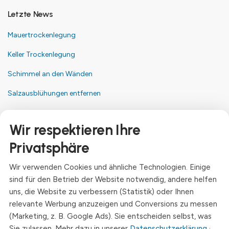
Letzte News
Mauertrockenlegung
Keller Trockenlegung
Schimmel an den Wänden
Salzausblühungen entfernen
Kontakt
Wir respektieren Ihre
Anschrift
Privatsphäre
Dresdner Straße 24, 09577 Niederwiesa
Wir verwenden Cookies und ähnliche Technologien. Einige
Telefon
sind für den Betrieb der Website notwendig, andere helfen
+49 (0)3726 - 720 560
uns, die Website zu verbessern (Statistik) oder Ihnen
E-Mail
relevante Werbung anzuzeigen und Conversions zu messen
info@drymat.de
(Marketing, z. B. Google Ads). Sie entscheiden selbst, was
Sie zulassen. Mehr dazu in unserer
Datenschutzerklärung
·