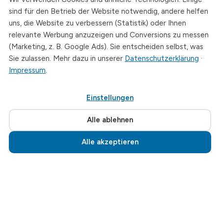
Telefon
sind für den Betrieb der Website notwendig, andere helfen
+49 (0)3726 - 720 560
uns, die Website zu verbessern (Statistik) oder Ihnen
E-Mail
relevante Werbung anzuzeigen und Conversions zu messen
info@drymat.de
(Marketing, z. B. Google Ads). Sie entscheiden selbst, was
Sie zulassen. Mehr dazu in unserer
Datenschutzerklärung
·
Öffnungszeiten
Impressum
.
Mo-Fr: 08:00 - 15:00 Uhr
Einstellungen
© 2026 Drymat Systeme GmbH
.
Cookie-Einstellungen
Alle ablehnen
Alle akzeptieren
Jetzt anrufen · 03726 720560