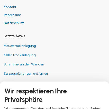
Kontakt
Impressum
Datenschutz
Letzte News
Mauertrockenlegung
Keller Trockenlegung
Schimmel an den Wänden
Salzausblühungen entfernen
Kontakt
Wir respektieren Ihre
Anschrift
Privatsphäre
Dresdner Straße 24, 09577 Niederwiesa
Wir verwenden Cookies und ähnliche Technologien. Einige