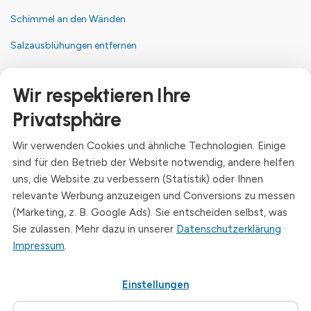
Schimmel an den Wänden
Salzausblühungen entfernen
Kontakt
Wir respektieren Ihre
Anschrift
Privatsphäre
Dresdner Straße 24, 09577 Niederwiesa
Wir verwenden Cookies und ähnliche Technologien. Einige
Telefon
sind für den Betrieb der Website notwendig, andere helfen
+49 (0)3726 - 720 560
uns, die Website zu verbessern (Statistik) oder Ihnen
E-Mail
relevante Werbung anzuzeigen und Conversions zu messen
info@drymat.de
(Marketing, z. B. Google Ads). Sie entscheiden selbst, was
Sie zulassen. Mehr dazu in unserer
Datenschutzerklärung
·
Öffnungszeiten
Impressum
.
Mo-Fr: 08:00 - 15:00 Uhr
Einstellungen