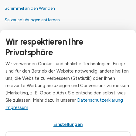
Schimmel an den Wänden
Salzausblühungen entfernen
Kontakt
Wir respektieren Ihre
Anschrift
Privatsphäre
Dresdner Straße 24, 09577 Niederwiesa
Wir verwenden Cookies und ähnliche Technologien. Einige
Telefon
sind für den Betrieb der Website notwendig, andere helfen
+49 (0)3726 - 720 560
uns, die Website zu verbessern (Statistik) oder Ihnen
E-Mail
relevante Werbung anzuzeigen und Conversions zu messen
info@drymat.de
(Marketing, z. B. Google Ads). Sie entscheiden selbst, was
Sie zulassen. Mehr dazu in unserer
Datenschutzerklärung
·
Öffnungszeiten
Impressum
.
Mo-Fr: 08:00 - 15:00 Uhr
Einstellungen